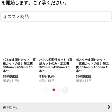
を開始します。ご了承ください。
オススメ商品
パネル多面付カット（直
パネル多面付カット（直
ポスター多面付カット
線カットのみ）加工費
線カットのみ）加工費
（直線カットのみ）加工
301mm〜450mm 10
301mm〜450mm 20
費 301mm〜450mm 1
本〜
本〜
本〜
55
円
(税別)
53
円
(税別)
30
円
(税別)
(
税込
:
61
円
)
(
税込
:
58
円
)
(
税込
:
33
円
)
HOME