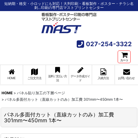
短納期・格安・小ロッドにも対応！大判印刷・看板製作・ポスター・チラシ名
刺…印刷の専門店マストプリントセンター
027-254-3322
カート
送料 / 支払い方
データ作成ガイ
HOME
ご注文方法
入稿方法
お問い合わせ
法
ド
HOME
>
パネル貼り加工の下層ページ
>
パネル多面付カット（直線カットのみ）加工費 301mm〜450mm 1本〜
パネル多面付カット（直線カットのみ）加工費
301mm〜450mm 1本〜