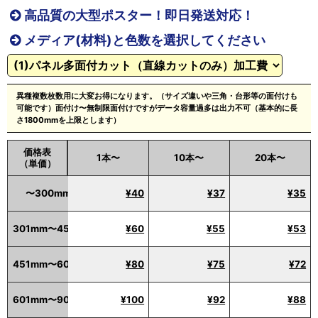
高品質の大型ポスター！即日発送対応！
メディア(材料)と色数を選択してください
異種複数枚数用に大変お得になります。（サイズ違いや三角・台形等の面付けも
可能です）面付け〜無制限面付けですがデータ容量過多は出力不可（基本的に長
さ1800mmを上限とします）
価格表
1本〜
10本〜
20本〜
（単価）
〜300mm
¥40
¥37
¥35
301mm〜450mm
¥60
¥55
¥53
451mm〜600mm
¥80
¥75
¥72
601mm〜900mm
¥100
¥92
¥88