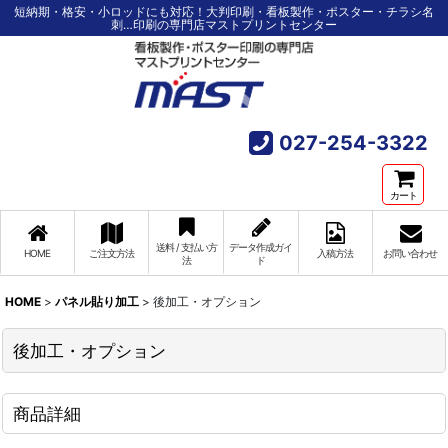
短納期・格安・小ロッドにも対応！大判印刷・看板製作・ポスター・チラシ名
刺…印刷の専門店マストプリントセンター
027-254-3322
カート
送料 / 支払い方
データ作成ガイ
HOME
ご注文方法
入稿方法
お問い合わせ
法
ド
HOME
>
パネル貼り加工
>
後加工・オプション
後加工・オプション
商品詳細